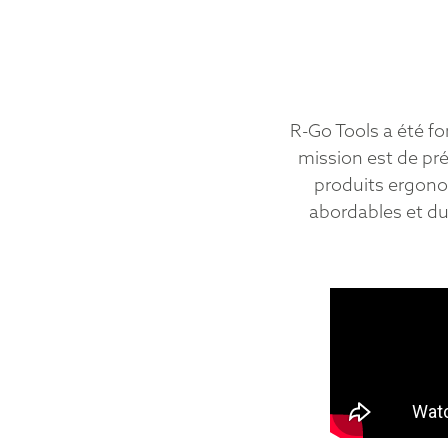
R-Go Tools a été f
mission est de pré
produits ergonom
abordables et d