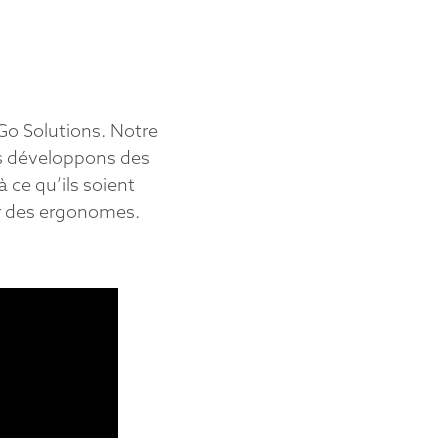
Go Solutions. Notre
ous développons des
 ce qu’ils soient
r des ergonomes.