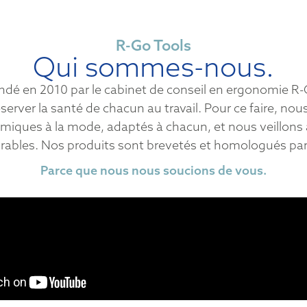
R-Go Tools
Qui sommes-nous.
ondé en 2010 par le cabinet de conseil en ergonomie R-
server la santé de chacun au travail. Pour ce faire, n
iques à la mode, adaptés à chacun, et nous veillons à
urables. Nos produits sont brevetés et homologués pa
Parce que nous nous soucions de vous.