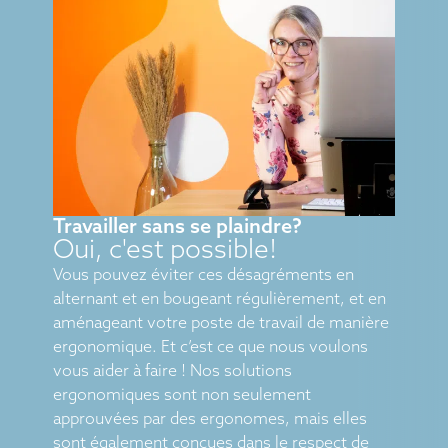
Travailler sans se plaindre?
Oui, c'est possible!
Vous pouvez éviter ces désagréments en
alternant et en bougeant régulièrement, et en
aménageant votre poste de travail de manière
ergonomique. Et c’est ce que nous voulons
vous aider à faire ! Nos solutions
ergonomiques sont non seulement
approuvées par des ergonomes, mais elles
sont également conçues dans le respect de