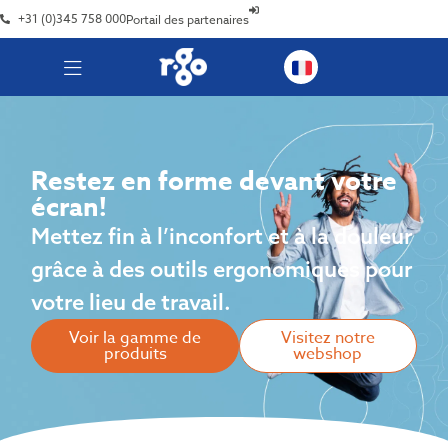
+31 (0)345 758 000
Portail des partenaires
Restez en forme devant votre
écran!
Mettez fin à l’inconfort et à la douleur
grâce à des outils ergonomiques pour
votre lieu de travail.
Voir la gamme de
Visitez notre
produits
webshop