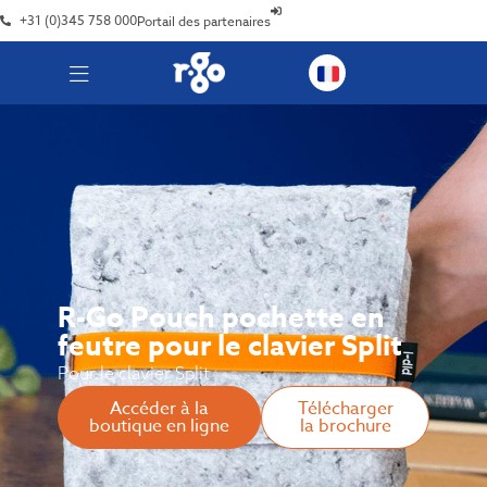
+31 (0)345 758 000
Portail des partenaires
R-Go Pouch pochette en
feutre pour le clavier Split
Pour le clavier Split
Accéder à la
Télécharger
boutique en ligne
la brochure