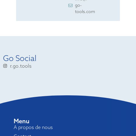
go-
tools.com
Go Social
r.go.tools
Menu
A propos de nous