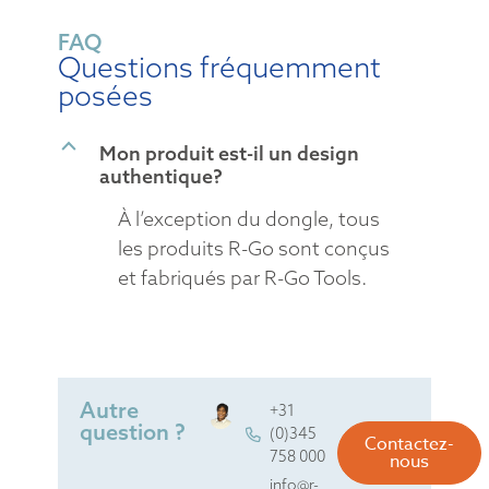
FAQ
Questions fréquemment
posées
B
Mon produit est-il un design
authentique?
À l’exception du dongle, tous
les produits R-Go sont conçus
et fabriqués par R-Go Tools.
Autre
+31
question ?
(0)345
Contactez-
758 000
nous
info@r-