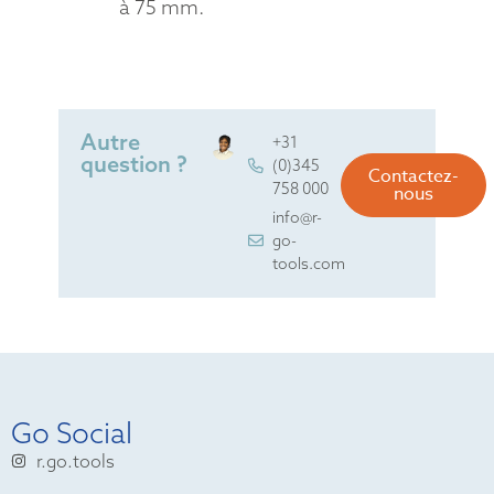
à 75 mm.
Autre
+31
question ?
(0)345
Contactez-
758 000
nous
info@r-
go-
tools.com
Go Social
r.go.tools