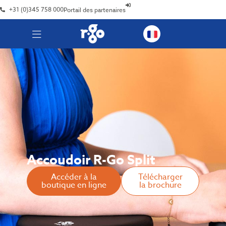
+31 (0)345 758 000
Portail des partenaires
Accoudoir R-Go Split
Accéder à la
Télécharger
boutique en ligne
la brochure