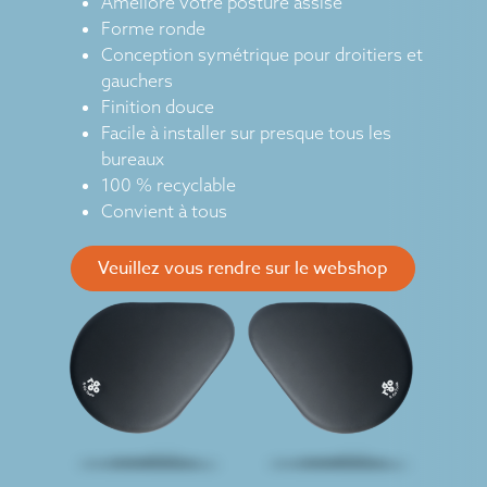
Améliore votre posture assise
Forme ronde
Conception symétrique pour droitiers et
gauchers
Finition douce
Facile à installer sur presque tous les
bureaux
100 % recyclable
Convient à tous
Veuillez vous rendre sur le webshop